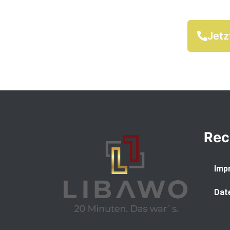
Jetz
Rec
Imp
Dat