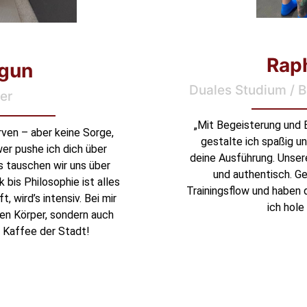
Rap
lgun
Duales Studium / B
er
„Mit Begeisterung und E
rven – aber keine Sorge,
gestalte ich spaßig un
wer pushe ich dich über
deine Ausführung. Unser
s tauschen wir uns über
und authentisch. G
bis Philosophie ist alles
Trainingsflow und haben 
, wird’s intensiv. Bei mir
ich hole
en Körper, sondern auch
n Kaffee der Stadt!